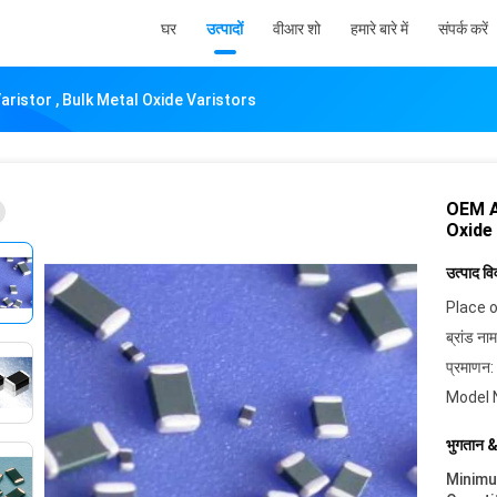
घर
उत्पादों
वीआर शो
हमारे बारे में
संपर्क करें
istor , Bulk Metal Oxide Varistors
OEM A
Oxide
उत्पाद व
Place o
ब्रांड नाम
प्रमाणन:
Model 
भुगतान &
Minim