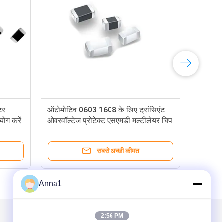
टर
ऑटोमोटिव 0603 1608 के लिए ट्रांसिएंट
UL 
ोग करें
ओवरवॉल्टेज प्रोटेक्ट एसएमडी मल्टीलेयर चिप
MOV 
वैरिस्टर
AC1
सबसे अच्छी कीमत
Anna1
2:56 PM