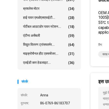
उत्पाद व
ब्रशलेस मोटर
(34)
OEM Ad
1005[
हाई पावर एमओएसएफईटी...
(28)
55℃ t
पोर्टेबल आउटडोर पावर स्टेशन...
(18)
capabi
applic
एंटीना असेंबली
(59)
विद्युत वितरण ट्रांसफार्मर...
(64)
टैग:
माइक्रोचैनल हीट एक्सचेंजर...
(31)
सतह म
एलईडी कार हेडलाइट...
(36)
इस उत्
संपर्क
मुझे
संपर्क:
Anna
मात्र
दूरभाष:
86-0769-86183707
धन्यव