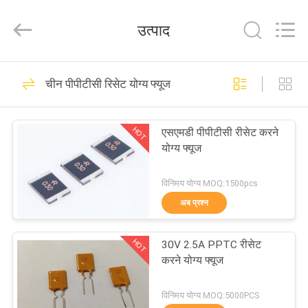
Guangdong
Uchi
Electronics
उत्पाद
Co.,Ltd.
All
Rights
Reserved.
घर
91
चीन पीपीटीसी रिसेट योग्य फ्यूज
धातु ऑक्साइड Varistor
उत्पादों
HOT
एसएमडी पीपीटीसी रीसेट करने
योग्य फ्यूज
वीआर
शो
विनिमय योग्य MOQ:1500pcs
अब प्रश्न
34
हमारे
HOT
30V 2.5A PPTC रीसेट
बारे
एसएमडी Varistor
करने योग्य फ्यूज
में
विनिमय योग्य MOQ:5000PCS