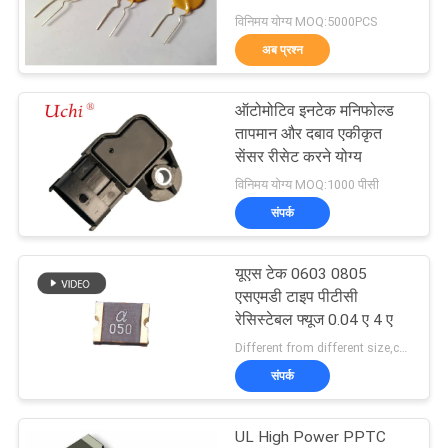
एक
Electronics
विनिमय योग्य MOQ:5000PCS
उद्धरण
अब प्रश्न
का
87
अनुरोध
ऑटोमोटिव इनटेक मनिफोल्ड
एनटीसी थर्मामीटर
तापमान और दबाव एकीकृत
करें
सेंसर रीसेट करने योग्य
विनिमय योग्य MOQ:1000 पीसी
साइटमैप
संपर्क
PRIVACY
यूएस टेक 0603 0805
145
एसएमडी टाइप पीटीसी
POLICY
रेसिस्टेबल फ्यूज 0.04 ए 4 ए
एनटीसी तापमान सेंसर
Different from different size,current,voltage MOQ:1 रील
संपर्क
UL High Power PPTC