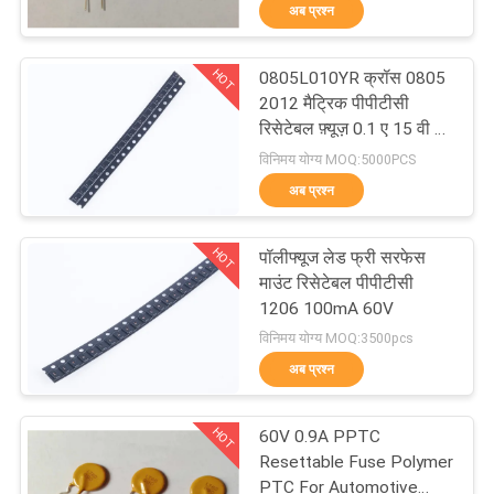
अब प्रश्न
कारखाना
भ्रमण
HOT
0805L010YR क्रॉस 0805
18
2012 मैट्रिक पीपीटीसी
गुणवत्ता
रिसेटेबल फ़्यूज़ 0.1 ए 15 वी टेप
Thermally संरक्षित
इन रील
विनिमय योग्य MOQ:5000PCS
नियंत्रण
Varistor
अब प्रश्न
संपर्क
HOT
पॉलीफ्यूज लेड फ्री सरफेस
करें
माउंट रिसेटेबल पीपीटीसी
1206 100mA 60V
279
विनिमय योग्य MOQ:3500pcs
समाचार
अब प्रश्न
लिक्विड कूलिंग प्लेट
BLOG
HOT
60V 0.9A PPTC
Resettable Fuse Polymer
PTC For Automotive