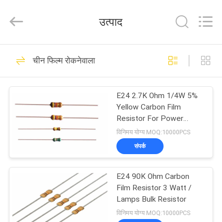
Guangdong
Uchi
Electronics
उत्पाद
Co.,Ltd.
All
Rights
Reserved.
घर
91
चीन फिल्म रोकनेवाला
धातु ऑक्साइड Varistor
उत्पादों
E24 2.7K Ohm 1/4W 5%
Yellow Carbon Film
वीआर
Resistor For Power
Supply
शो
विनिमय योग्य MOQ:10000PCS
संपर्क
34
हमारे
E24 90K Ohm Carbon
बारे
एसएमडी Varistor
Film Resistor 3 Watt /
में
Lamps Bulk Resistor
विनिमय योग्य MOQ:10000PCS