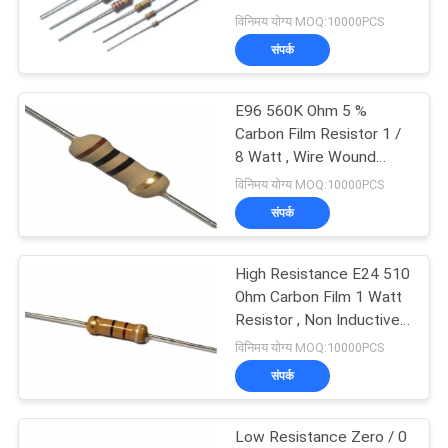
एक
Electronic Ballasts
विनिमय योग्य MOQ:10000PCS
उद्धरण
संपर्क
का
87
अनुरोध
E96 560K Ohm 5 %
एनटीसी थर्मामीटर
Carbon Film Resistor 1 /
करें
8 Watt , Wire Wound
Resistor
विनिमय योग्य MOQ:10000PCS
साइटमैप
संपर्क
PRIVACY
High Resistance E24 510
145
Ohm Carbon Film 1 Watt
POLICY
Resistor , Non Inductive
एनटीसी तापमान सेंसर
Resistor
विनिमय योग्य MOQ:10000PCS
संपर्क
Low Resistance Zero / 0