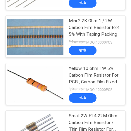
संपर्क
कारखाना
भ्रमण
Mini 2.2K Ohm 1 / 2W
18
Carbon Film Resistor E24
गुणवत्ता
5% With Taping Packing
Thermally संरक्षित
विनिमय योग्य MOQ:10000PCS
नियंत्रण
Varistor
संपर्क
संपर्क
Yellow 10 ohm 1W 5%
करें
Carbon Film Resistor For
PCB , Carbon Film Fixed
279
Resistors
विनिमय योग्य MOQ:10000PCS
समाचार
संपर्क
लिक्विड कूलिंग प्लेट
BLOG
Small 2W E24 22M Ohm
Carbon Film Resistor /
Thin Film Resistor For