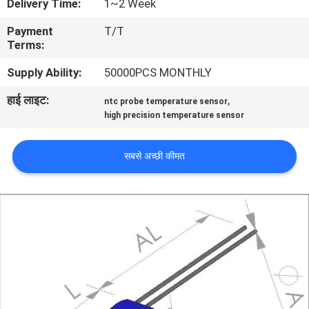
Delivery Time:
1~2 Week
कारखाना
Payment
T/T
भ्रमण
Terms:
Supply Ability:
50000PCS MONTHLY
गुणवत्ता
हाई लाइट:
,
ntc probe temperature sensor
नियंत्रण
high precision temperature sensor
संपर्क
सबसे अच्छी कीमत
करें
समाचार
एक
उद्धरण