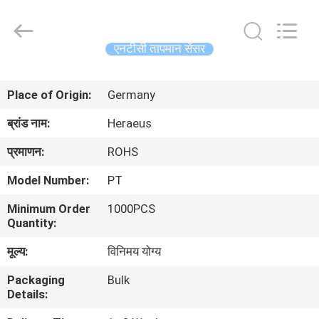
Guangdong
Uchi
Electronics
Co.,Ltd.
All
एनटीसी तापमान सेंसर
Rights
Reserved.
घर
Place of Origin:
Germany
उत्पादों
ब्रांड नाम:
Heraeus
प्रमाणन:
ROHS
वीआर
Model Number:
PT
शो
Minimum Order
1000PCS
Quantity:
हमारे
मूल्य:
विनिमय योग्य
बारे
Packaging
Bulk
में
Details: