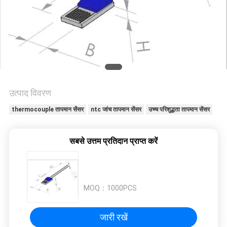
का
अनुरोध
करें
साइटमैप
उत्पाद विवरण
PRIVACY
thermocouple तापमान सेंसर
ntc जांच तापमान सेंसर
उच्च परिशुद्धता तापमान सेंसर
POLICY
सबसे उत्तम प्रतिदान प्राप्त करें
MOQ：
1000PCS
जारी रखें