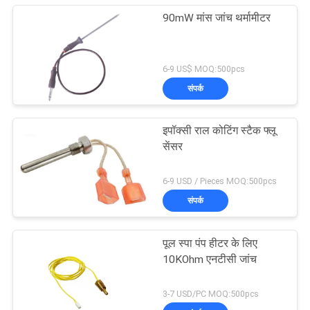
90mW मांस जांच थर्मामीटर
6-9 US$ MOQ:500pcs
संपर्क
इपॉक्सी राल कोटिंग स्टैक फ्लू
सेंसर
6-9 USD / Pieces MOQ:500pcs
संपर्क
पूल स्पा पंप हीटर के लिए
10KOhm एनटीसी जांच
3-7 USD/PC MOQ:500pcs