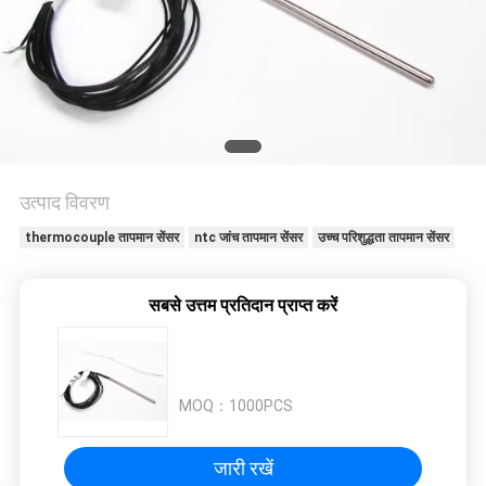
का
अनुरोध
करें
साइटमैप
उत्पाद विवरण
PRIVACY
thermocouple तापमान सेंसर
ntc जांच तापमान सेंसर
उच्च परिशुद्धता तापमान सेंसर
POLICY
सबसे उत्तम प्रतिदान प्राप्त करें
MOQ：
1000PCS
जारी रखें