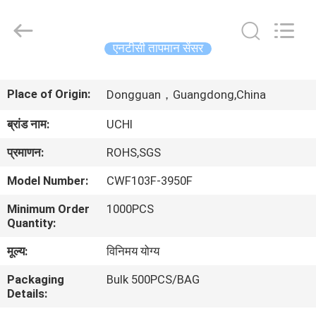
Guangdong
Uchi
Electronics
Co.,Ltd.
All
एनटीसी तापमान सेंसर
Rights
Reserved.
घर
Place of Origin:
Dongguan，Guangdong,China
उत्पादों
ब्रांड नाम:
UCHI
प्रमाणन:
ROHS,SGS
वीआर
Model Number:
CWF103F-3950F
शो
Minimum Order
1000PCS
Quantity:
हमारे
मूल्य:
विनिमय योग्य
बारे
Packaging
Bulk 500PCS/BAG
में
Details: