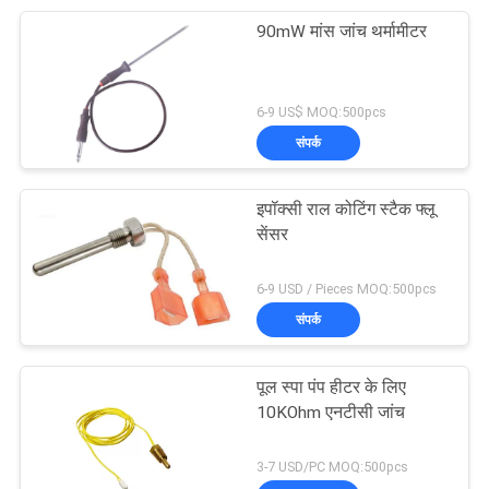
90mW मांस जांच थर्मामीटर
6-9 US$ MOQ:500pcs
संपर्क
इपॉक्सी राल कोटिंग स्टैक फ्लू
सेंसर
6-9 USD / Pieces MOQ:500pcs
संपर्क
पूल स्पा पंप हीटर के लिए
10KOhm एनटीसी जांच
3-7 USD/PC MOQ:500pcs