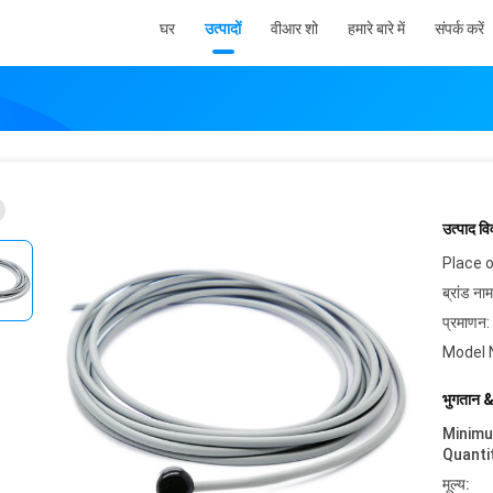
घर
उत्पादों
वीआर शो
हमारे बारे में
संपर्क करें
उत्पाद व
Place o
ब्रांड नाम
प्रमाणन:
Model 
भुगतान &
Minim
Quanti
मूल्य: