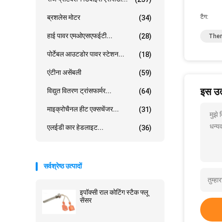
ब्रशलेस मोटर
टैग:
(34)
हाई पावर एमओएसएफईटी...
(28)
Ther
पोर्टेबल आउटडोर पावर स्टेशन...
(18)
एंटीना असेंबली
(59)
इस उत्
विद्युत वितरण ट्रांसफार्मर...
(64)
माइक्रोचैनल हीट एक्सचेंजर...
(31)
मुझे
धन्यव
एलईडी कार हेडलाइट...
(36)
सर्वश्रेष्ठ उत्पादों
इपॉक्सी राल कोटिंग स्टैक फ्लू
सेंसर