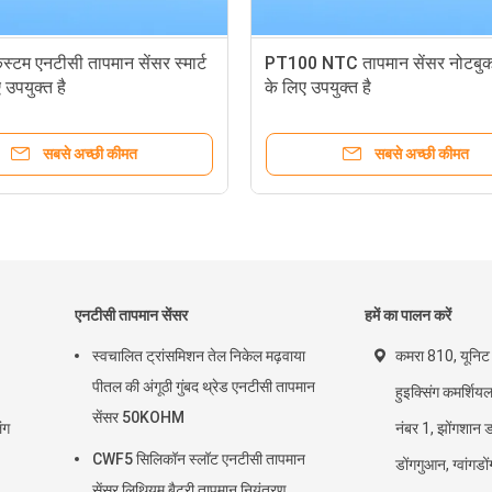
टम एनटीसी तापमान सेंसर स्मार्ट
PT100 NTC तापमान सेंसर नोटबुक 
 उपयुक्त है
के लिए उपयुक्त है
सबसे अच्छी कीमत
सबसे अच्छी कीमत
एनटीसी तापमान सेंसर
हमें का पालन करें
स्वचालित ट्रांसमिशन तेल निकेल मढ़वाया
कमरा 810, यूनिट 2
पीतल की अंगूठी गुंबद थ्रेड एनटीसी तापमान
हुइक्सिंग कमर्शियल
सेंसर 50KOHM
ंग
नंबर 1, झोंगशान ड
CWF5 सिलिकॉन स्लॉट एनटीसी तापमान
डोंगगुआन, ग्वांग
सेंसर लिथियम बैटरी तापमान नियंत्रण