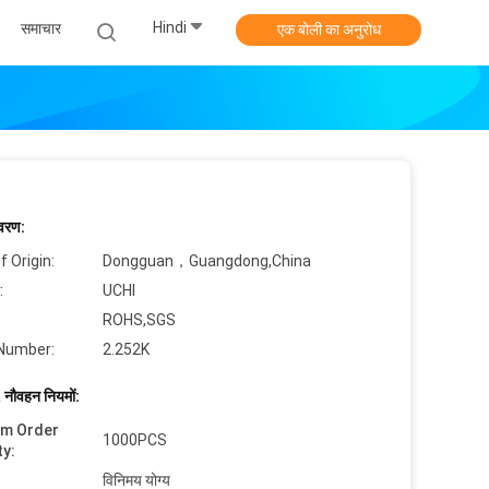
Hindi
समाचार
एक बोली का अनुरोध
िवरण:
f Origin:
Dongguan，Guangdong,China
:
UCHI
ROHS,SGS
Number:
2.252K
 नौवहन नियमों:
um Order
1000PCS
ty:
विनिमय योग्य