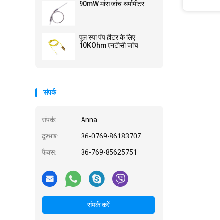
90mW मांस जांच थर्मामीटर
पूल स्पा पंप हीटर के लिए
10KOhm एनटीसी जांच
संपर्क
संपर्क:
Anna
दूरभाष:
86-0769-86183707
फैक्स:
86-769-85625751
संपर्क करें