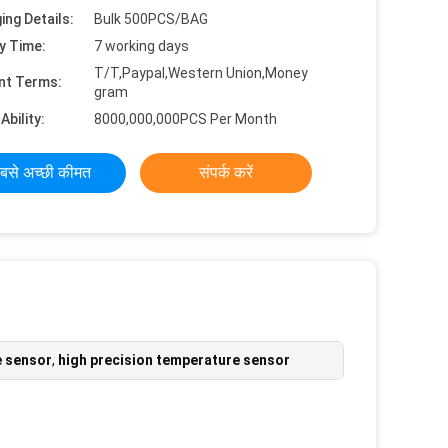
ing Details:
Bulk 500PCS/BAG
y Time:
7 working days
T/T,Paypal,Western Union,Money
nt Terms:
gram
Ability:
8000,000,000PCS Per Month
बसे अच्छी कीमत
संपर्क करें
e sensor
,
high precision temperature sensor