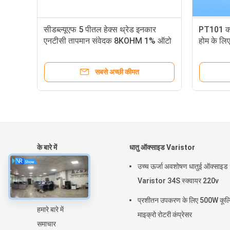
सीडब्ल्यूएफ 5 पीतल हेक्स थ्रेड इनकार
PT101 कस्
एनटीसी तापमान संवेदक 8KOHM 1% ऑटो
होम के लिए
तापमान नियंत्रण मॉड्यूल के लिए
सबसे अच्छी कीमत
के बारे में
धातु ऑक्साइड Varistor
घर
उच्च ऊर्जा अवशोषण धातुई ऑक्साइड
उत्पादों
Varistor 34S स्क्वायर 220v
वीआर शो
प्रशीतन उपकरण के लिए 500W कूलि
हमारे बारे में
माइक्रो रोटरी कंप्रेसर
समाचार