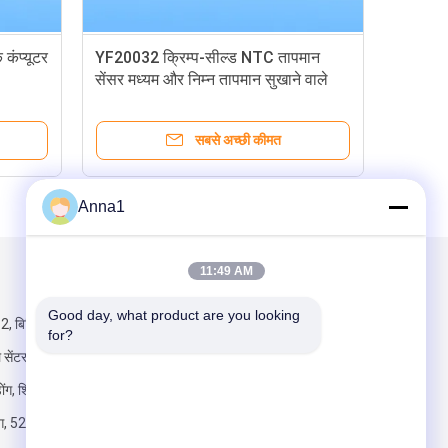
कंप्यूटर
YF20032 क्रिम्प-सील्ड NTC तापमान
LJ2
सेंसर मध्यम और निम्न तापमान सुखाने वाले
सेंसर
ओवन के लिए उपयुक्त है
सबसे अच्छी कीमत
Anna1
11:49 AM
हमें मेल करें
Good day, what product are you looking 
, बिल्डिंग 5,
for?
 सेंटर, डोंगशेंग रोड
ोंग, शिलांग टाउन
डोंग, 523326 सीएन