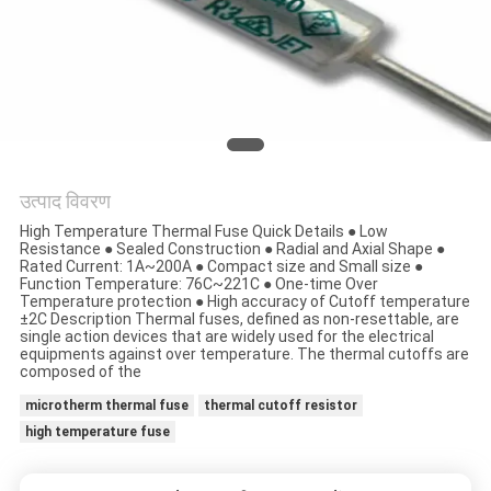
का
अनुरोध
करें
साइटमैप
उत्पाद विवरण
PRIVACY
High Temperature Thermal Fuse Quick Details ● Low
Resistance ● Sealed Construction ● Radial and Axial Shape ●
POLICY
Rated Current: 1A~200A ● Compact size and Small size ●
Function Temperature: 76C~221C ● One-time Over
Temperature protection ● High accuracy of Cutoff temperature
±2C Description Thermal fuses, defined as non-resettable, are
single action devices that are widely used for the electrical
equipments against over temperature. The thermal cutoffs are
composed of the
microtherm thermal fuse
thermal cutoff resistor
high temperature fuse