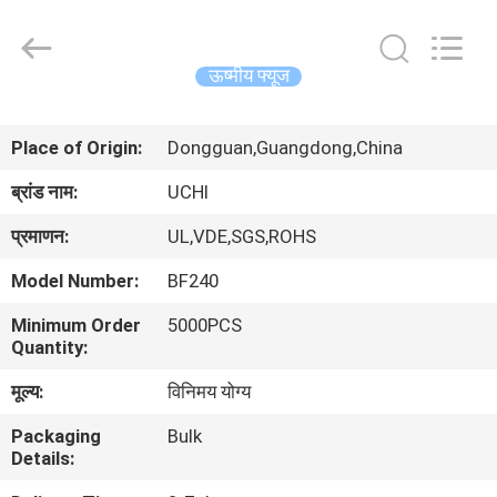
Guangdong
Uchi
Electronics
Co.,Ltd.
All
ऊष्मीय फ्यूज
Rights
Reserved.
घर
Place of Origin:
Dongguan,Guangdong,China
उत्पादों
ब्रांड नाम:
UCHI
प्रमाणन:
UL,VDE,SGS,ROHS
वीआर
Model Number:
BF240
शो
Minimum Order
5000PCS
Quantity:
हमारे
मूल्य:
विनिमय योग्य
बारे
Packaging
Bulk
में
Details: