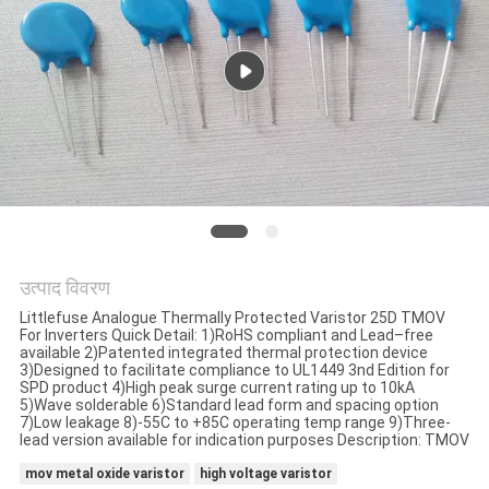
का
अनुरोध
करें
साइटमैप
PRIVACY
POLICY
उत्पाद विवरण
Littlefuse Analogue Thermally Protected Varistor 25D TMOV
For Inverters Quick Detail: 1)RoHS compliant and Lead–free
available 2)Patented integrated thermal protection device
3)Designed to facilitate compliance to UL1449 3nd Edition for
SPD product 4)High peak surge current rating up to 10kA
5)Wave solderable 6)Standard lead form and spacing option
7)Low leakage 8)-55C to +85C operating temp range 9)Three-
lead version available for indication purposes Description: TMOV
mov metal oxide varistor
high voltage varistor