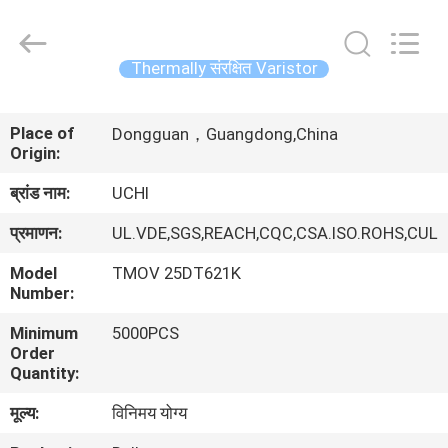
Guangdong
Uchi
Electronics
Co.,Ltd.
All
Thermally संरक्षित Varistor
Rights
Reserved.
घर
Place of
Dongguan，Guangdong,China
Origin:
उत्पादों
ब्रांड नाम:
UCHI
वीआर
प्रमाणन:
UL.VDE,SGS,REACH,CQC,CSA.ISO.ROHS,CUL
शो
Model
TMOV 25DT621K
Number:
हमारे
Minimum
5000PCS
Order
बारे
Quantity:
में
मूल्य:
विनिमय योग्य