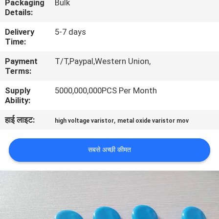
Packaging
Bulk
कारखाना
Details:
भ्रमण
Delivery
5-7 days
Time:
गुणवत्ता
Payment
T/T,Paypal,Western Union,
Terms:
नियंत्रण
Supply
5000,000,000PCS Per Month
Ability:
संपर्क
हाई लाइट:
,
high voltage varistor
metal oxide varistor mov
करें
सबसे अच्छी कीमत
समाचार
एक
उद्धरण