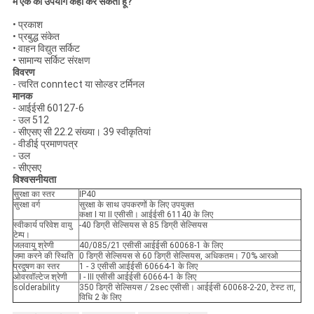
मैं एक का उपयोग कहां कर सकता हूं?
• प्रकाश
• प्रबुद्ध संकेत
• वाहन विद्युत सर्किट
• सामान्य सर्किट संरक्षण
विवरण
- त्वरित conntect या सोल्डर टर्मिनल
मानक
- आईईसी 60127-6
- उल 512
- सीएसए सी 22.2 संख्या। 39 स्वीकृतियां
- वीडीई प्रमाणपत्र
- उल
- सीएसए
विश्वसनीयता
सुरक्षा का स्तर
IP40
सुरक्षा वर्ग
सुरक्षा के साथ उपकरणों के लिए उपयुक्त
कक्षा I या II एसीसी। आईईसी 61140 के लिए
स्वीकार्य परिवेश वायु
-40 डिग्री सेल्सियस से 85 डिग्री सेल्सियस
टेम्प।
जलवायु श्रेणी
40/085/21 एसीसी आईईसी 60068-1 के लिए
जमा करने की स्थिति
0 डिग्री सेल्सियस से 60 डिग्री सेल्सियस, अधिकतम। 70% आरओ
प्रदुषण का स्तर
1 - 3 एसीसी आईईसी 60664-1 के लिए
ओवरवॉल्टेज श्रेणी
I - III एसीसी आईईसी 60664-1 के लिए
solderability
350 डिग्री सेल्सियस / 2sec एसीसी। आईईसी 60068-2-20, टेस्ट ता,
विधि 2 के लिए