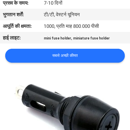
प्रसव के समय:
7-10 दिनों
कारखाना
भुगतान शर्तें:
टी/टी, वेस्टर्न यूनियन
भ्रमण
आपूर्ति की क्षमता:
1000, प्रति माह 800.000 पीसी
गुणवत्ता
हाई लाइट:
,
mini fuse holder
miniature fuse holder
नियंत्रण
सबसे अच्छी कीमत
संपर्क
करें
समाचार
एक
उद्धरण