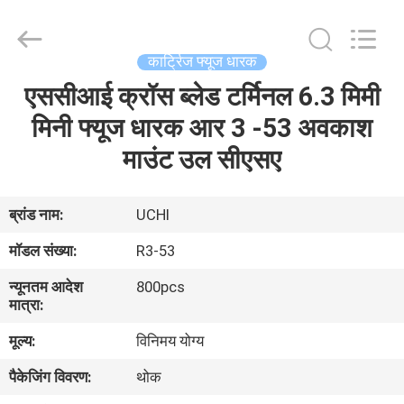
Guangdong
Uchi
Electronics
Co.,Ltd.
All
कार्ट्रिज फ्यूज धारक
Rights
Reserved.
एससीआई क्रॉस ब्लेड टर्मिनल 6.3 मिमी
घर
मिनी फ्यूज धारक आर 3 -53 अवकाश
उत्पादों
माउंट उल सीएसए
वीआर
ब्रांड नाम:
UCHI
शो
मॉडल संख्या:
R3-53
न्यूनतम आदेश
800pcs
हमारे
मात्रा:
बारे
मूल्य:
विनिमय योग्य
में
पैकेजिंग विवरण:
थोक